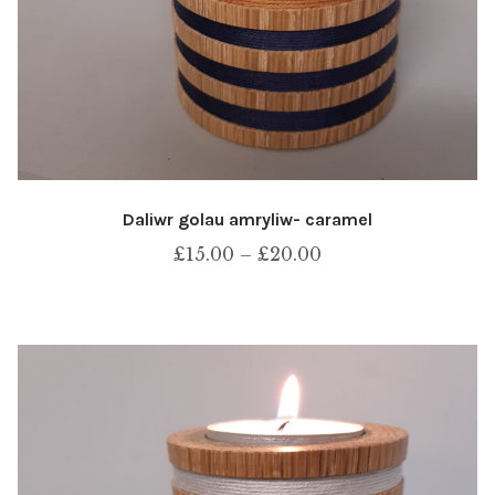
Daliwr golau amryliw- caramel
Price
£
15.00
–
£
20.00
range:
£15.00
through
£20.00