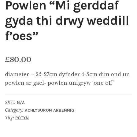
Powlen “Mi gerddaf
gyda thi drwy weddill
f’oes”
£
80.00
diameter – 25-27cm dyfnder 4-5cm dim ond un
powlen ar gael- powlen unigryw ‘one off’
SKU:
N/A
Category:
ACHLYSURON ARBENNIG
Tag:
POTYN