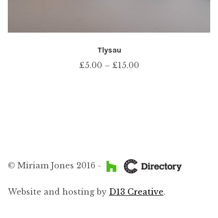
Tlysau
Price
£
5.00
–
£
15.00
range:
£5.00
through
£15.00
© Miriam Jones 2016 -
Website and hosting by
D13 Creative
.