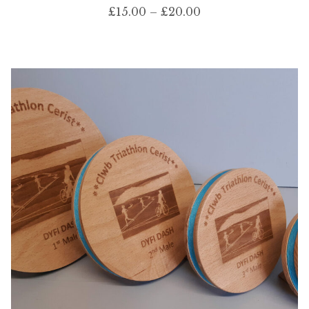
Price
£
15.00
–
£
20.00
range:
£15.00
through
£20.00