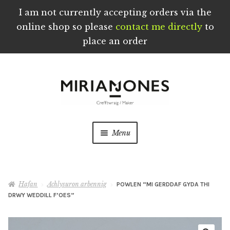
I am not currently accepting orders via the
online shop so please
contact me directly
to
place an order
Skip
Skip
to
to
navigation
content
Menu
Crefftau wedi eu Troi a’u Creu â Llaw yng
Nghymru
Hafan
Achlysuron arbennig
POWLEN “MI GERDDAF GYDA THI
DRWY WEDDILL F’OES”
Ynghylch