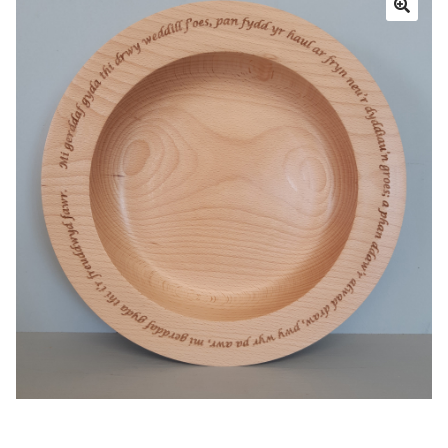
Blog
Siop
Lliwiau Edau
Cysylltu
Fy Nghyfrif
Telerau ag Amodau a Cyngor Gofal