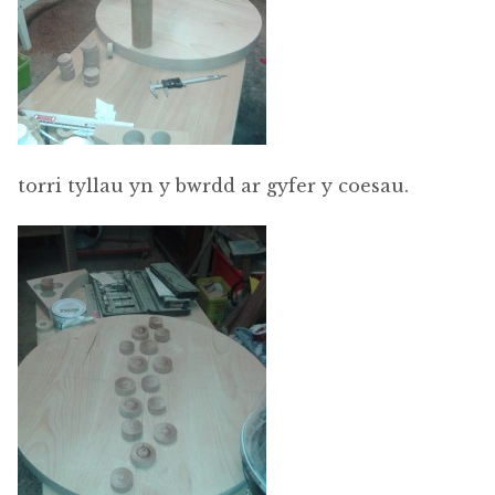
torri tyllau yn y bwrdd ar gyfer y coesau.