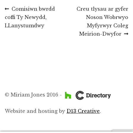
Llywio
Previous
Next
Comisiwn bwrdd
Creu tlysau ar gyfer
post:
post:
coffi Ty Newydd,
Noson Wobrwyo
cofnod
LLanystumdwy
Myfyrwyr Coleg
Meirion-Dwyfor
© Miriam Jones 2016 -
Website and hosting by
D13 Creative
.