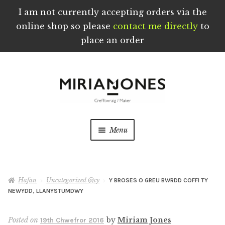
I am not currently accepting orders via the
online shop so please
contact me directly
to
place an order
Skip
Skip
to
to
navigation
content
Menu
Crefftau wedi eu Troi a’u Creu â Llaw yng
Nghymru
Hafan
Uncategorized @cy
Y BROSES O GREU BWRDD COFFI TY
NEWYDD, LLANYSTUMDWY
Ynghylch
Posted on
by
Miriam Jones
19th Chwefror 2016