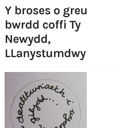
Blog
Y broses o greu
Siop
bwrdd coffi Ty
Lliwiau Edau
Newydd,
Cysylltu
LLanystumdwy
Fy Nghyfrif
Telerau ag Amodau a Cyngor Gofal