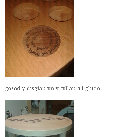
gosod y disgiau yn y tyllau a’i gludo.