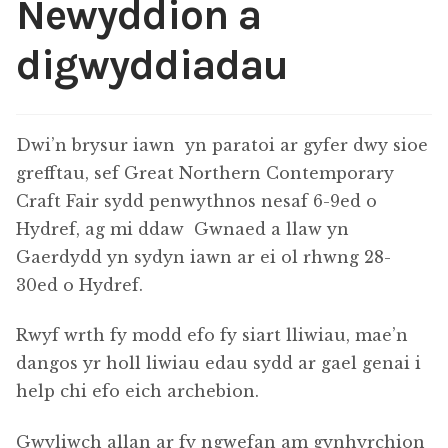
Blog
Newyddion a
digwyddiadau
Siop
Lliwiau Edau
Dwi’n brysur iawn yn paratoi ar gyfer dwy sioe
Cysylltu
grefftau, sef Great Northern Contemporary
Craft Fair sydd penwythnos nesaf 6-9ed o
Fy Nghyfrif
Hydref, ag mi ddaw Gwnaed a llaw yn
Gaerdydd yn sydyn iawn ar ei ol rhwng 28-
Telerau ag Amodau a Cyngor Gofal
30ed o Hydref.
Rwyf wrth fy modd efo fy siart lliwiau, mae’n
dangos yr holl liwiau edau sydd ar gael genai i
help chi efo eich archebion.
Gwyliwch allan ar fy ngwefan am gynhyrchion