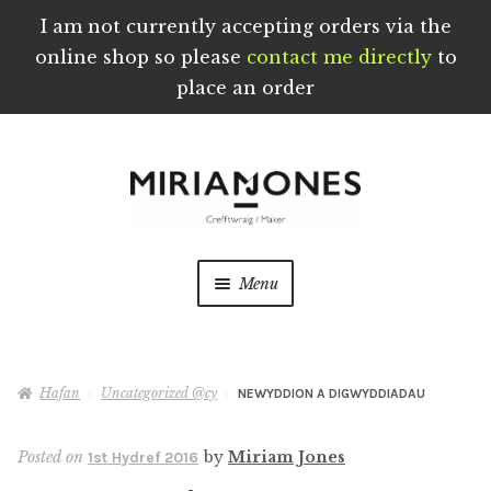
I am not currently accepting orders via the
online shop so please
contact me directly
to
place an order
Skip
Skip
to
to
navigation
content
Menu
Crefftau wedi eu Troi a’u Creu â Llaw yng
Nghymru
Hafan
Uncategorized @cy
NEWYDDION A DIGWYDDIADAU
Ynghylch
Posted on
by
Miriam Jones
1st Hydref 2016