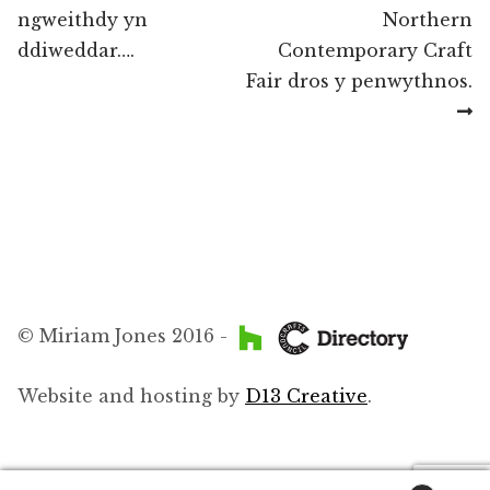
cofnod
ngweithdy yn
Northern
ddiweddar….
Contemporary Craft
Fair dros y penwythnos.
© Miriam Jones 2016 -
Website and hosting by
D13 Creative
.