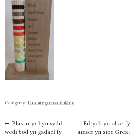
Category:
Uncategorized @cy
Llywio
Previous
Next
Blas ar yr hyn sydd
Edrych yn ol ar fy
post:
post:
wedi bod yn gadael fy
amser yn sioe Great