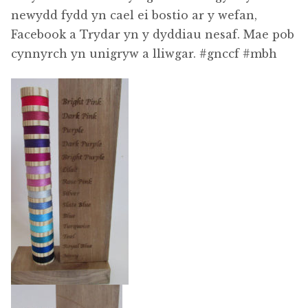
newydd fydd yn cael ei bostio ar y wefan,
Facebook a Trydar yn y dyddiau nesaf. Mae pob
cynnyrch yn unigryw a lliwgar. #gnccf #mbh